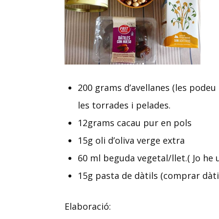
200 grams d’avellanes (les podeu
les torrades i pelades.
12grams cacau pur en pols
15g oli d’oliva verge extra
60 ml beguda vegetal/llet.( Jo he 
15g pasta de dàtils (comprar dàti
Elaboració: