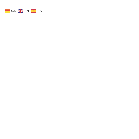
Skip
CA
EN
ES
to
content
Alba Ri