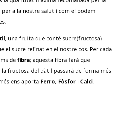
s la quantitat màxima recomanada per la
é per a la nostre salut i com el podem
es.
til
, una fruita que conté sucre(fructosa)
 el sucre refinat en el nostre cos. Per cada
rams de
fibra
; aquesta fibra farà que
r, la fructosa del dàtil passarà de forma més
a més ens aporta
Ferro
,
Fòsfor
i
Calci
.