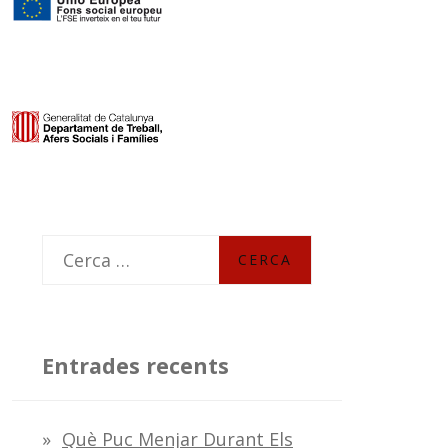
C
e
r
c
Entrades recents
a
:
Què Puc Menjar Durant Els