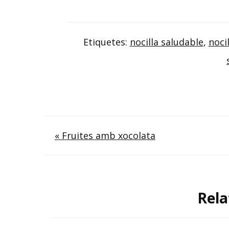
Etiquetes:
nocilla saludable
,
noci
Navegació
« Fruites amb xocolata
d'entrades
Rela