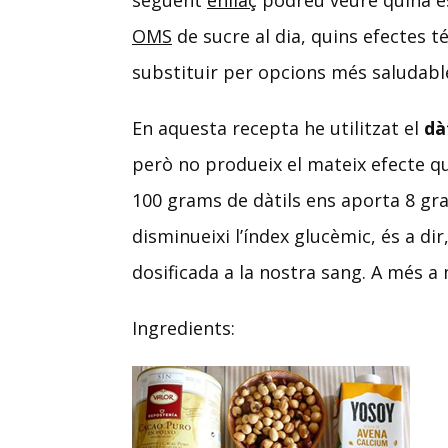
següent
enllaç
podreu veure quina é
OMS
de sucre al dia, quins efectes t
substituir per opcions més saludabl
En aquesta recepta he utilitzat el
dà
però no produeix el mateix efecte que
100 grams de dàtils ens aporta 8 g
disminueixi l’índex glucèmic, és a di
dosificada a la nostra sang. A més 
Ingredients: