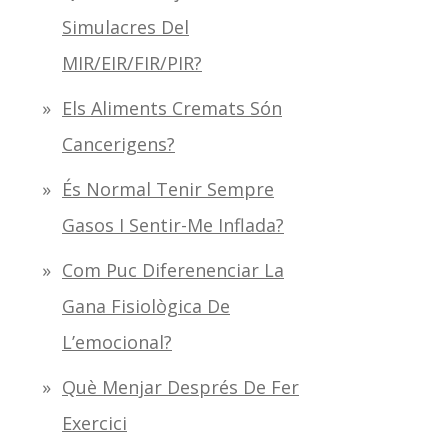
Simulacres Del
MIR/EIR/FIR/PIR?
Els Aliments Cremats Són
Cancerigens?
És Normal Tenir Sempre
Gasos I Sentir-Me Inflada?
Com Puc Diferenenciar La
Gana Fisiològica De
L’emocional?
Què Menjar Després De Fer
Exercici