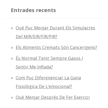
r
c
Entrades recents
a
:
Què Puc Menjar Durant Els Simulacres
Del MIR/EIR/FIR/PIR?
Els Aliments Cremats Són Cancerigens?
És Normal Tenir Sempre Gasos I
Sentir-Me Inflada?
Com Puc Diferenenciar La Gana
Fisiològica De L’emocional?
Què Menjar Després De Fer Exercici