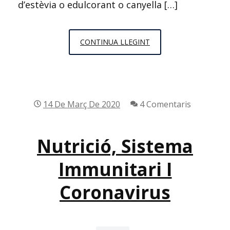
d’estèvia o edulcorant o canyella […]
BIZCOCHO
CONTINUA LLEGINT
SALUDABLE
EN
3
MINUTS
14 De Març De 2020
4 Comentaris
Nutrició, Sistema
Immunitari I
Coronavirus