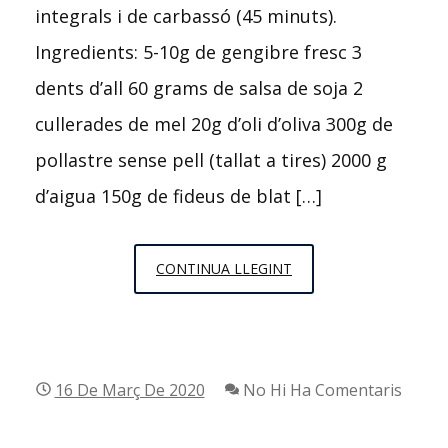
integrals i de carbassó (45 minuts).
Ingredients: 5-10g de gengibre fresc 3
dents d’all 60 grams de salsa de soja 2
cullerades de mel 20g d’oli d’oliva 300g de
pollastre sense pell (tallat a tires) 2000 g
d’aigua 150g de fideus de blat […]
RECEPTA
CONTINUA LLEGINT
DE
RAMEN
AMB
I
16 De Març De 2020
No Hi Ha Comentaris
SENSE
THERMOMIX