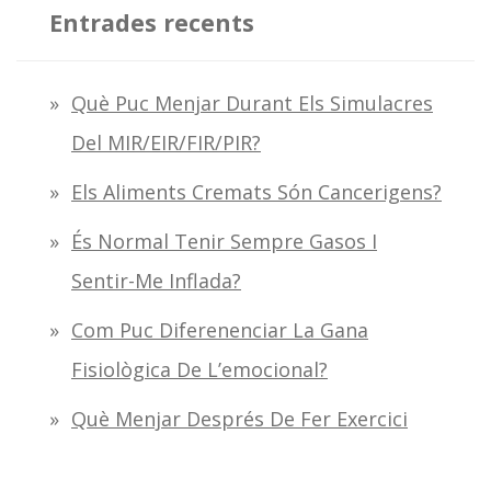
c
Entrades recents
a
:
Què Puc Menjar Durant Els Simulacres
Del MIR/EIR/FIR/PIR?
Els Aliments Cremats Són Cancerigens?
És Normal Tenir Sempre Gasos I
Sentir-Me Inflada?
Com Puc Diferenenciar La Gana
Fisiològica De L’emocional?
Què Menjar Després De Fer Exercici