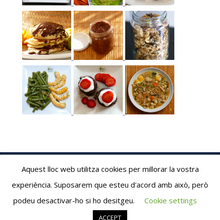
Aquest lloc web utilitza cookies per millorar la vostra
experiència. Suposarem que esteu d'acord amb això, però
Albaribalta.com © 2020
podeu desactivar-ho si ho desitgeu.
Cookie settings
Proudly powered by WordPress
Theme: AeonBlog by
AeonWP
.
ACCEPT