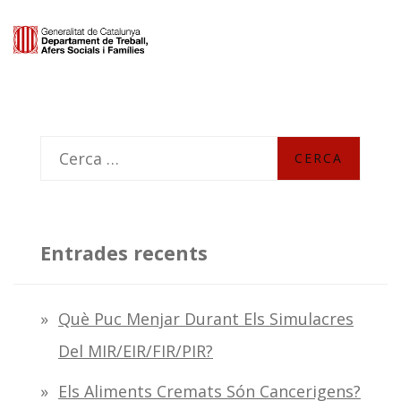
C
e
r
c
Entrades recents
a
:
Què Puc Menjar Durant Els Simulacres
Del MIR/EIR/FIR/PIR?
Els Aliments Cremats Són Cancerigens?