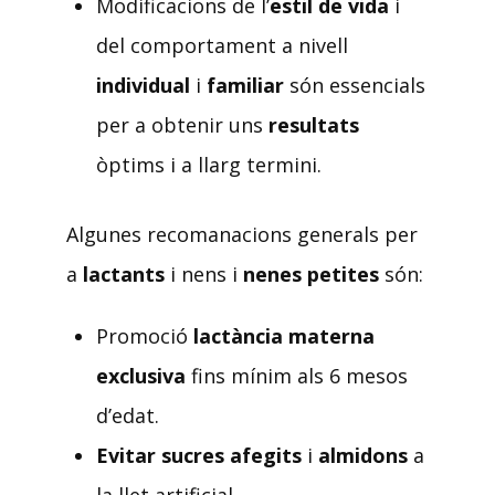
Modificacions de l’
estil de vida
i
del comportament a nivell
individual
i
familiar
són essencials
per a obtenir uns
resultats
òptims i a llarg termini.
Algunes recomanacions generals per
a
lactants
i nens i
nenes petites
són:
Promoció
lactància materna
exclusiva
fins mínim als 6 mesos
d’edat.
Evitar sucres afegits
i
almidons
a
la llet artificial.