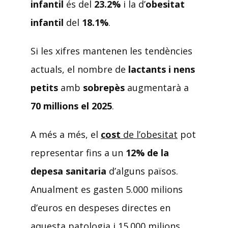
infantil
és del
23.2%
i la d’
obesitat
infantil
del
18.1%
.
Si les xifres mantenen les tendències
actuals, el nombre de
lactants i nens
petits
amb
sobrepès
augmentarà a
70 millions el 2025
.
A més a més, el
cost
de l’obesitat
pot
representar fins a un
12% de la
depesa sanitaria
d’alguns països.
Anualment es gasten 5.000 milions
d’euros en despeses directes en
aquesta patologia i 15.000 milions