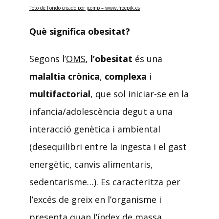
Foto de Fondo creado por jcomp – www.freepik.es
Què significa obesitat?
Segons l’
OMS
,
l’obesitat
és una
malaltia crònica
,
complexa
i
multifactorial
, que sol iniciar-se en la
infancia/adolescència degut a una
interacció genètica i ambiental
(desequilibri entre la ingesta i el gast
energètic, canvis alimentaris,
sedentarisme…). Es caracteritza per
l’excés de greix en l’organisme i
presenta quan l’índex de massa