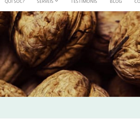
QUI SÓC?
SERVEIS
TESTIMONIS
BLOG
C
CONSULTA DE NUTRICIÓ
PSICONUTRICIÓ