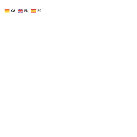
Skip
CA
EN
ES
to
content
Alba Ri