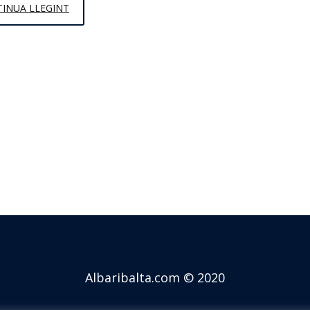
QUÈ
INUA LLEGINT
PUC
MENJAR
DURANT
ELS
SIMULACRES
DEL
MIR/EIR/FIR/PIR?
Albaribalta.com © 2020