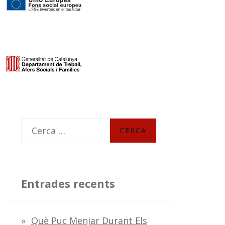
C
e
r
c
Entrades recents
a
:
Què Puc Menjar Durant Els