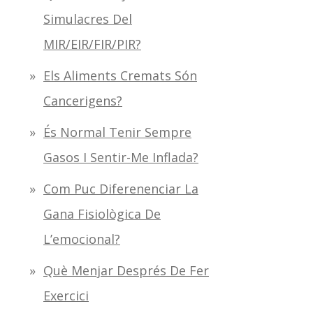
Simulacres Del
MIR/EIR/FIR/PIR?
Els Aliments Cremats Són
Cancerigens?
És Normal Tenir Sempre
Gasos I Sentir-Me Inflada?
Com Puc Diferenenciar La
Gana Fisiològica De
L’emocional?
Què Menjar Després De Fer
Exercici