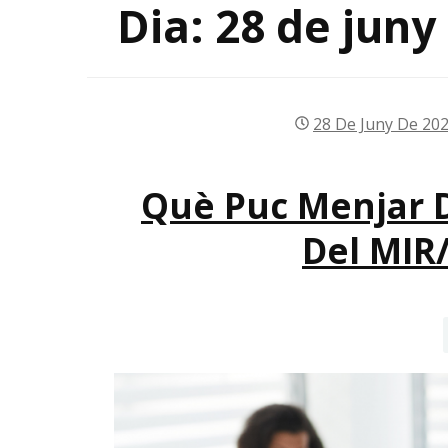
Dia:
28 de juny
28 De Juny De 20
Què Puc Menjar D
Del MIR/