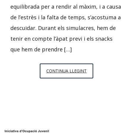
equilibrada per a rendir al màxim, i a causa
de l’estrès i la falta de temps, s’acostuma a
descuidar. Durant els simulacres, hem de
tenir en compte l’àpat previ i els snacks
que hem de prendre […]
QUÈ
CONTINUA LLEGINT
PUC
MENJAR
DURANT
ELS
SIMULACRES
DEL
MIR/EIR/FIR/PIR?