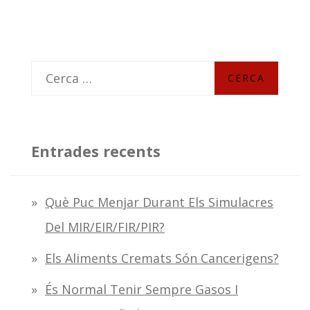
C
e
r
c
Entrades recents
a
:
Què Puc Menjar Durant Els Simulacres
Del MIR/EIR/FIR/PIR?
Els Aliments Cremats Són Cancerigens?
És Normal Tenir Sempre Gasos I