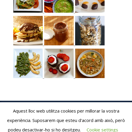
Aquest lloc web utilitza cookies per millorar la vostra
experiència. Suposarem que esteu d'acord amb això, però
Albaribalta.com © 2020
podeu desactivar-ho si ho desitgeu.
Cookie settings