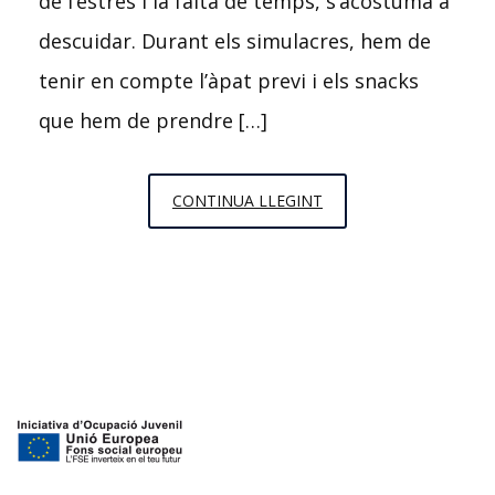
de l’estrès i la falta de temps, s’acostuma a
descuidar. Durant els simulacres, hem de
tenir en compte l’àpat previ i els snacks
que hem de prendre […]
QUÈ
CONTINUA LLEGINT
PUC
MENJAR
DURANT
ELS
SIMULACRES
DEL
MIR/EIR/FIR/PIR?