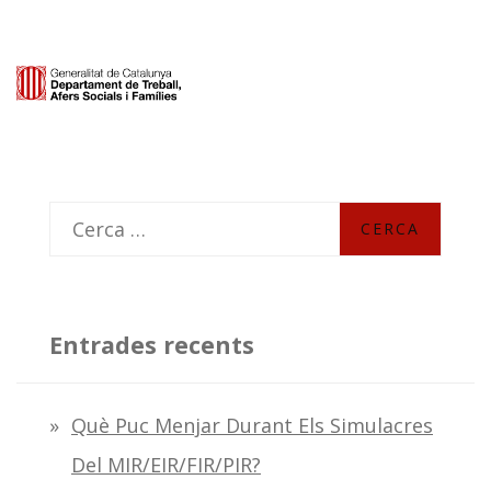
C
e
r
c
Entrades recents
a
:
Què Puc Menjar Durant Els Simulacres
Del MIR/EIR/FIR/PIR?