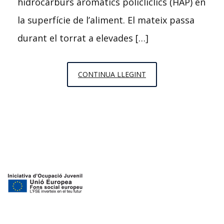
hidrocarburs aromàtics policlíclics (HAP) en
la superfície de l’aliment. El mateix passa
durant el torrat a elevades […]
ELS
CONTINUA LLEGINT
ALIMENTS
CREMATS
SÓN
CANCERIGENS?