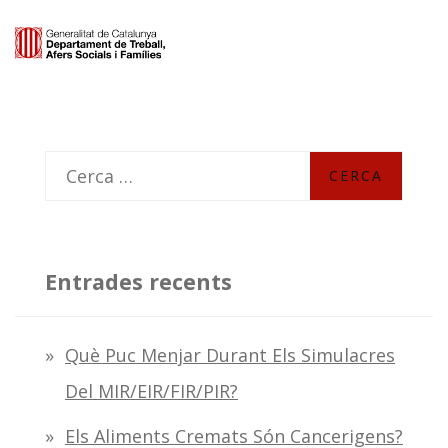
C
e
r
c
Entrades recents
a
:
Què Puc Menjar Durant Els Simulacres
Del MIR/EIR/FIR/PIR?
Els Aliments Cremats Són Cancerigens?