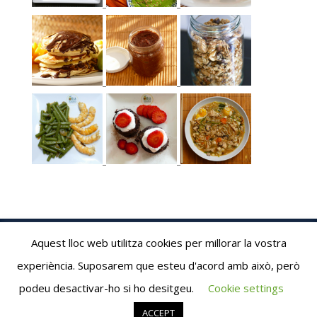
Aquest lloc web utilitza cookies per millorar la vostra
experiència. Suposarem que esteu d'acord amb això, però
Albaribalta.com © 2020
podeu desactivar-ho si ho desitgeu.
Cookie settings
Proudly powered by WordPress
Theme: AeonBlog by
AeonWP
.
ACCEPT